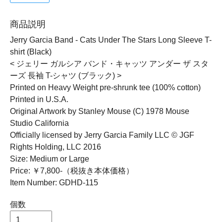
商品説明
Jerry Garcia Band - Cats Under The Stars Long Sleeve T-
shirt (Black)
< ジェリー ガルシア バンド・キャッツ アンダー ザ スタ
ーズ 長袖 T-シャツ (ブラック) >
Printed on Heavy Weight pre-shrunk tee (100% cotton)
Printed in U.S.A.
Original Artwork by Stanley Mouse (C) 1978 Mouse
Studio California
Officially licensed by Jerry Garcia Family LLC © JGF
Rights Holding, LLC 2016
Size: Medium or Large
Price: ￥7,800-（税抜き本体価格）
Item Number: GDHD-115
個数