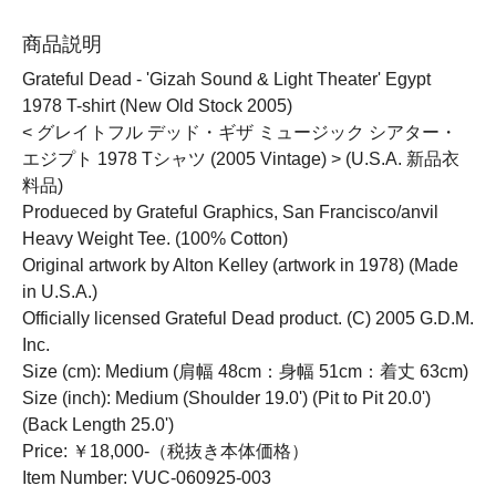
商品説明
Grateful Dead - 'Gizah Sound & Light Theater' Egypt
1978 T-shirt (New Old Stock 2005)
< グレイトフル デッド・ギザ ミュージック シアター・
エジプト 1978 Tシャツ (2005 Vintage) > (U.S.A. 新品衣
料品)
Produeced by Grateful Graphics, San Francisco/anvil
Heavy Weight Tee. (100% Cotton)
Original artwork by Alton Kelley (artwork in 1978) (Made
in U.S.A.)
Officially licensed Grateful Dead product. (C) 2005 G.D.M.
Inc.
Size (cm): Medium (肩幅 48cm：身幅 51cm：着丈 63cm)
Size (inch): Medium (Shoulder 19.0') (Pit to Pit 20.0')
(Back Length 25.0')
Price: ￥18,000-（税抜き本体価格）
Item Number: VUC-060925-003