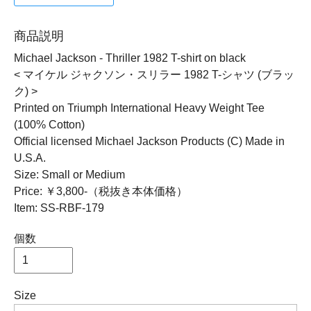
商品説明
Michael Jackson - Thriller 1982 T-shirt on black
< マイケル ジャクソン・スリラー 1982 T-シャツ (ブラッ
ク) >
Printed on Triumph International Heavy Weight Tee
(100% Cotton)
Official licensed Michael Jackson Products (C) Made in
U.S.A.
Size: Small or Medium
Price: ￥3,800-（税抜き本体価格）
Item: SS-RBF-179
個数
Size