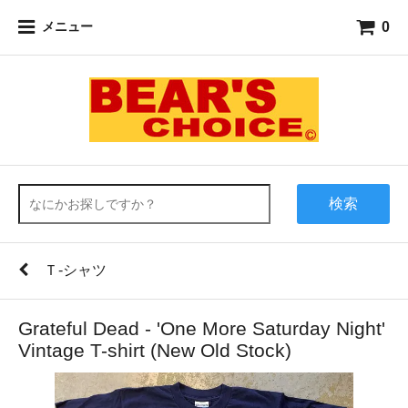
0
メニュー
検索
Ｔ-シャツ
Grateful Dead - 'One More Saturday Night'
Vintage T-shirt (New Old Stock)