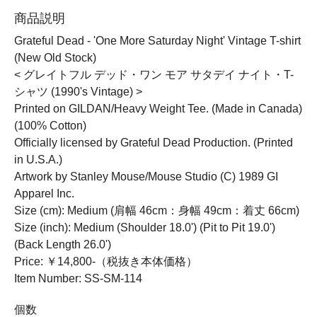
商品説明
Grateful Dead - 'One More Saturday Night' Vintage T-shirt
(New Old Stock)
< グレイトフル デッド・ワン モア サタデイ ナイト・T-
シャツ (1990's Vintage) >
Printed on GILDAN/Heavy Weight Tee. (Made in Canada)
(100% Cotton)
Officially licensed by Grateful Dead Production. (Printed
in U.S.A.)
Artwork by Stanley Mouse/Mouse Studio (C) 1989 GI
Apparel Inc.
Size (cm): Medium (肩幅 46cm：身幅 49cm：着丈 66cm)
Size (inch): Medium (Shoulder 18.0') (Pit to Pit 19.0')
(Back Length 26.0')
Price: ￥14,800-（税抜き本体価格）
Item Number: SS-SM-114
個数