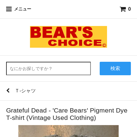
0
メニュー
検索
Ｔ-シャツ
Grateful Dead - 'Care Bears' Pigment Dye
T-shirt (Vintage Used Clothing)