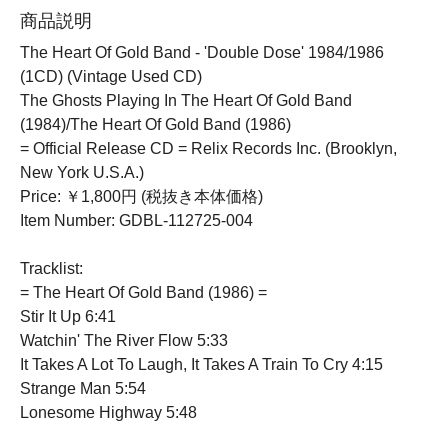
商品説明
The Heart Of Gold Band - 'Double Dose' 1984/1986
(1CD) (Vintage Used CD)
The Ghosts Playing In The Heart Of Gold Band
(1984)/The Heart Of Gold Band (1986)
= Official Release CD = Relix Records Inc. (Brooklyn,
New York U.S.A.)
Price: ￥1,800円 (税抜き本体価格)
Item Number: GDBL-112725-004
Tracklist:
= The Heart Of Gold Band (1986) =
Stir It Up 6:41
Watchin' The River Flow 5:33
It Takes A Lot To Laugh, It Takes A Train To Cry 4:15
Strange Man 5:54
Lonesome Highway 5:48