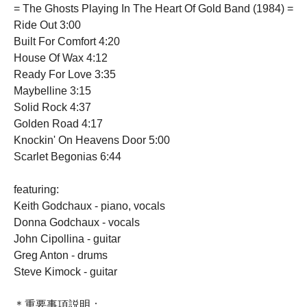
= The Ghosts Playing In The Heart Of Gold Band (1984) =
Ride Out 3:00
Built For Comfort 4:20
House Of Wax 4:12
Ready For Love 3:35
Maybelline 3:15
Solid Rock 4:37
Golden Road 4:17
Knockin' On Heavens Door 5:00
Scarlet Begonias 6:44
featuring:
Keith Godchaux - piano, vocals
Donna Godchaux - vocals
John Cipollina - guitar
Greg Anton - drums
Steve Kimock - guitar
＊重要事項説明：