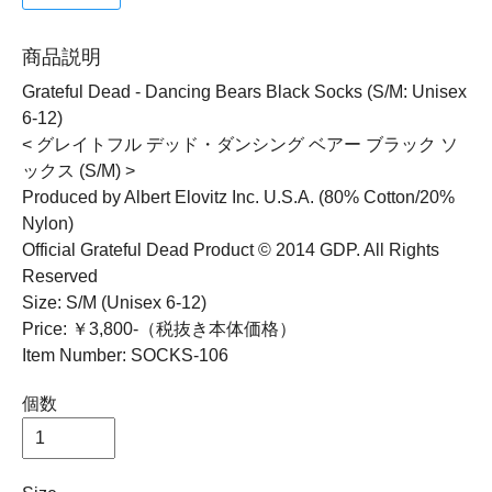
商品説明
Grateful Dead - Dancing Bears Black Socks (S/M: Unisex
6-12)
< グレイトフル デッド・ダンシング ベアー ブラック ソ
ックス (S/M) >
Produced by Albert Elovitz Inc. U.S.A. (80% Cotton/20%
Nylon)
Official Grateful Dead Product © 2014 GDP. All Rights
Reserved
Size: S/M (Unisex 6-12)
Price: ￥3,800-（税抜き本体価格）
Item Number: SOCKS-106
個数