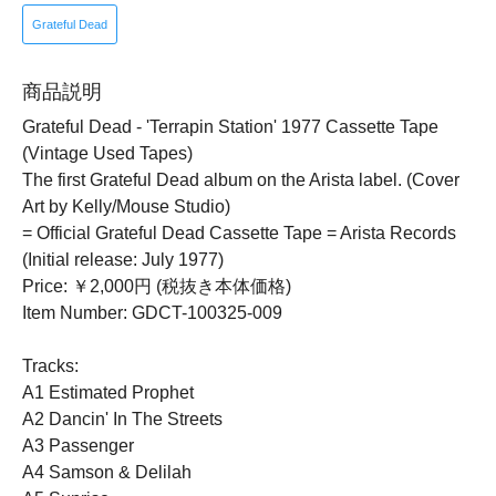
Grateful Dead
商品説明
Grateful Dead - 'Terrapin Station' 1977 Cassette Tape
(Vintage Used Tapes)
The first Grateful Dead album on the Arista label. (Cover
Art by Kelly/Mouse Studio)
= Official Grateful Dead Cassette Tape = Arista Records
(Initial release: July 1977)
Price: ￥2,000円 (税抜き本体価格)
Item Number: GDCT-100325-009
Tracks:
A1 Estimated Prophet
A2 Dancin' In The Streets
A3 Passenger
A4 Samson & Delilah