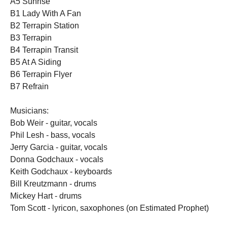
A5 Sunrise
B1 Lady With A Fan
B2 Terrapin Station
B3 Terrapin
B4 Terrapin Transit
B5 At A Siding
B6 Terrapin Flyer
B7 Refrain
Musicians:
Bob Weir - guitar, vocals
Phil Lesh - bass, vocals
Jerry Garcia - guitar, vocals
Donna Godchaux - vocals
Keith Godchaux - keyboards
Bill Kreutzmann - drums
Mickey Hart - drums
Tom Scott - lyricon, saxophones (on Estimated Prophet)